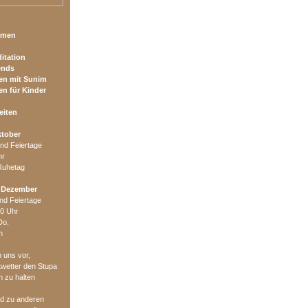
mmen
itation
ends
en mit Sunim
en für Kinder
eiten
ktober
und Feiertage
hr
Ruhetag
 Dezember
und Feiertage
00 Uhr
Do.
n
n uns vor,
twetter den Stupa
 zu halten
nd zu anderen