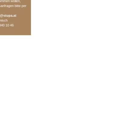
ommen wollen,
nfragen bitte per
e@stupa.at
onisch
340 10 46