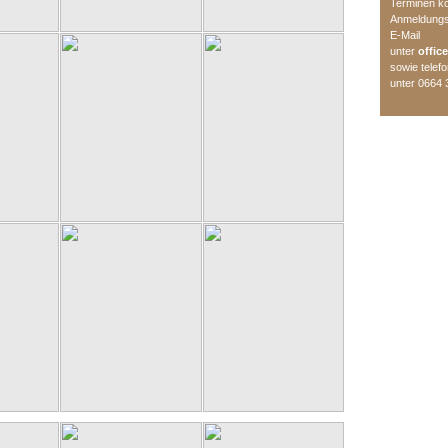
Terminen k
Anmeldungsa
E-Mail
unter
offic
sowie telef
unter 0664 