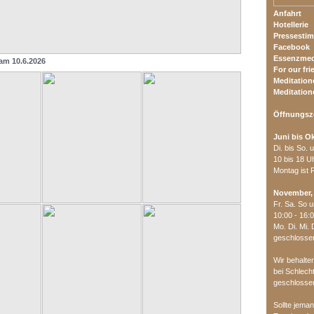
Anfahrt
Hotellerie
Pressesti
Facebook
Essenzmed
am 10.6.2026
For our fri
Meditation
Meditation
Öffnungsz
Juni bis O
Di. bis So. 
10 bis 18 U
Montag ist 
November,
Fr. Sa. So 
10:00 - 16:
Mo. Di. Mi. 
geschlosse
Wir behalte
bei Schlech
geschlossen
Sollte jema