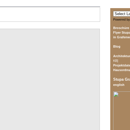
Powered b
Broschüre
Flyer Stup
in Grafenw
Blog
Architektu
KB]
Projektdat
Hausordn
Stupa Gr
english