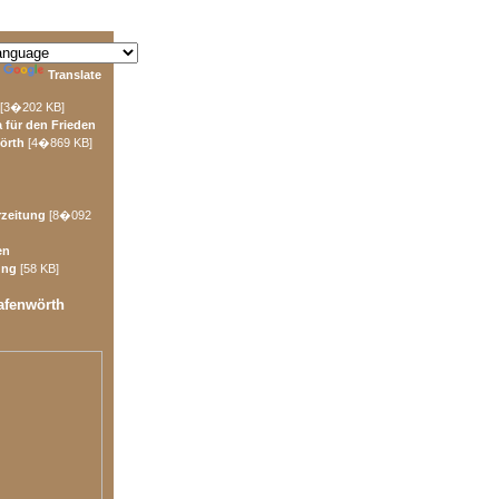
y
Translate
[3�202 KB]
a für den Frieden
örth
[4�869 KB]
rzeitung
[8�092
en
ung
[58 KB]
afenwörth